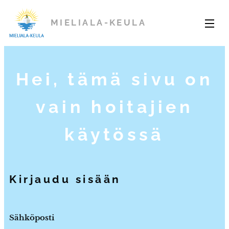
MIELIALA-KEULA
Hei, tämä sivu on
vain hoitajien
käytössä
Kirjaudu sisään
Sähköposti